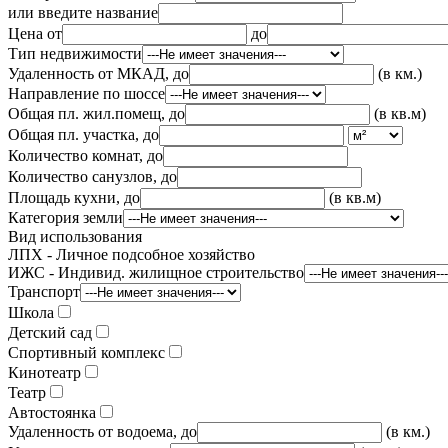
или введите название
Цена от
до
Тип недвижимости
Удаленность от МКАД, до
(в км.)
Направление по шоссе
Общая пл. жил.помещ, до
(в кв.м)
Общая пл. участка, до
Количество комнат, до
Количество санузлов, до
Площадь кухни, до
(в кв.м)
Категория земли
Вид использования
ЛПХ - Личное подсобное хозяйство
ИЖС - Индивид. жилищное строительство
Транспорт
Школа
Детский сад
Спортивный комплекс
Кинотеатр
Театр
Автостоянка
Удаленность от водоема, до
(в км.)