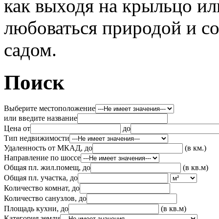
как выходя на крыльцо ил
любоваться природой и с
садом.
Поиск
Выберите местоположение
или введите название
Цена от
до
Тип недвижимости
Удаленность от МКАД, до
(в км.)
Направление по шоссе
Общая пл. жил.помещ, до
(в кв.м)
Общая пл. участка, до
Количество комнат, до
Количество санузлов, до
Площадь кухни, до
(в кв.м)
Категория земли