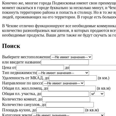
Конечно же, многие города Подмосковья имеют свои преимущест
момент оказаться в городе буквально за несколько минут, и Ч
покинуть территорию района и попасть в столицу. Но в то же 
людей, проживающих на его территории. В городе есть большое 
В Чехове отлично функционируют все необходимые коммуникаци
количество разнообразных магазинов, в которых продаются все 
необходимые продукты. Ваши дети также не будут скучать за г
Поиск
Выберите местоположение
или введите название
Цена от
до
Тип недвижимости
Удаленность от МКАД, до
(в км.)
Направление по шоссе
Общая пл. жил.помещ, до
(в кв.м)
Общая пл. участка, до
Количество комнат, до
Количество санузлов, до
Площадь кухни, до
(в кв.м)
Категория земли