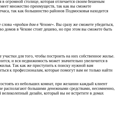
я в огромной столице, которая отличается своим бешеным
имеет множество преимуществ, так как вы сможете
олчаса, так как большинство районов Подмосковья находится
 слова «
продам дом в Чехове
«. Вы сразу же сможете убедиться,
во домов в Чехове стоят дешево, но при этом вы сможете быть
 участки для того, чтобы построить на них собственное жилье.
нится, и вся недвижимость может значительно увеличится в
 жилья. Так как же приступить к поиску нужной вам
ться к профессионалам, которые помогут вам не только найти
состоять из небольших комнат, при желании каждый клиент
орые располагают большими денежными средствами, несомненно,
й великолепный дизайн, который вы не встретите в домах