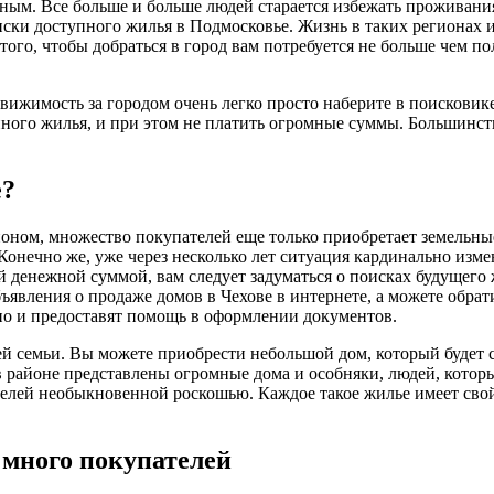
рным. Все больше и больше людей старается избежать проживани
ски доступного жилья в Подмосковье. Жизнь в таких регионах 
того, чтобы добраться в город вам потребуется не больше чем п
вижимость за городом очень легко просто наберите в поисковике
епного жилья, и при этом не платить огромные суммы. Большинст
е?
оном, множество покупателей еще только приобретает земельные
онечно же, уже через несколько лет ситуация кардинально изме
й денежной суммой, вам следует задуматься о поисках будущего
вления о продаже домов в Чехове в интернете, а можете обрати
 но и предоставят помощь в оформлении документов.
й семьи. Вы можете приобрести небольшой дом, который будет 
 в районе представлены огромные дома и особняки, людей, кот
ателей необыкновенной роскошью. Каждое такое жилье имеет сво
 много покупателей