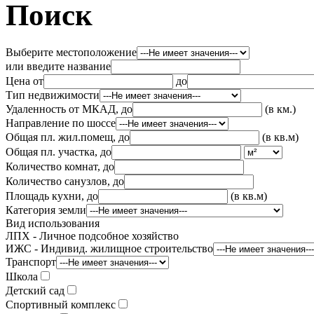
Поиск
Выберите местоположение
или введите название
Цена от
до
Тип недвижимости
Удаленность от МКАД, до
(в км.)
Направление по шоссе
Общая пл. жил.помещ, до
(в кв.м)
Общая пл. участка, до
Количество комнат, до
Количество санузлов, до
Площадь кухни, до
(в кв.м)
Категория земли
Вид использования
ЛПХ - Личное подсобное хозяйство
ИЖС - Индивид. жилищное строительство
Транспорт
Школа
Детский сад
Спортивный комплекс