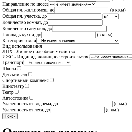
Направление по шоссе
Общая пл. жил.помещ, до
(в кв.м)
Общая пл. участка, до
Количество комнат, до
Количество санузлов, до
Площадь кухни, до
(в кв.м)
Категория земли
Вид использования
ЛПХ - Личное подсобное хозяйство
ИЖС - Индивид. жилищное строительство
Транспорт
Школа
Детский сад
Спортивный комплекс
Кинотеатр
Театр
Автостоянка
Удаленность от водоема, до
(в км.)
Удаленность от леса, до
(в км.)