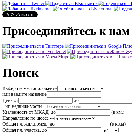
Присоединяйтесь к нам 
Поиск
Выберите местоположение
или введите название
Цена от
до
Тип недвижимости
Удаленность от МКАД, до
(в км.)
Направление по шоссе
Общая пл. жил.помещ, до
(в кв.м)
Общая пл. участка, до