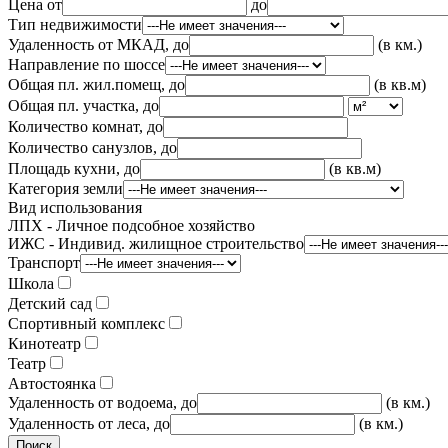
Цена от
до
Тип недвижимости
Удаленность от МКАД, до
(в км.)
Направление по шоссе
Общая пл. жил.помещ, до
(в кв.м)
Общая пл. участка, до
Количество комнат, до
Количество санузлов, до
Площадь кухни, до
(в кв.м)
Категория земли
Вид использования
ЛПХ - Личное подсобное хозяйство
ИЖС - Индивид. жилищное строительство
Транспорт
Школа
Детский сад
Спортивный комплекс
Кинотеатр
Театр
Автостоянка
Удаленность от водоема, до
(в км.)
Удаленность от леса, до
(в км.)