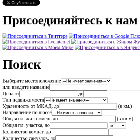
Присоединяйтесь к нам 
Поиск
Выберите местоположение
или введите название
Цена от
до
Тип недвижимости
Удаленность от МКАД, до
(в км.)
Направление по шоссе
Общая пл. жил.помещ, до
(в кв.м)
Общая пл. участка, до
Количество комнат, до
Количество санузлов, до