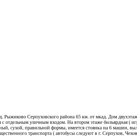
д. Рыжиково Серпуховского района 65 км. от мкад. Дом двухэтаж
 с отдельным уличным входом. На втором этаже бильярдная ( игро
вный, сухой, правильной формы, имеется стоянка на 6 машин, 
бщественного транспорта ( автобусы следуют в г. Серпухов, Чех