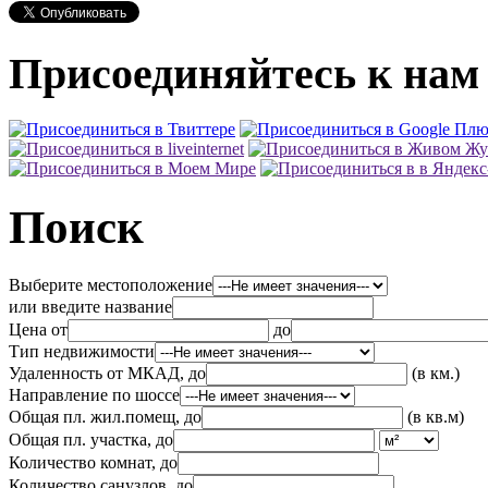
Присоединяйтесь к нам 
Поиск
Выберите местоположение
или введите название
Цена от
до
Тип недвижимости
Удаленность от МКАД, до
(в км.)
Направление по шоссе
Общая пл. жил.помещ, до
(в кв.м)
Общая пл. участка, до
Количество комнат, до
Количество санузлов, до