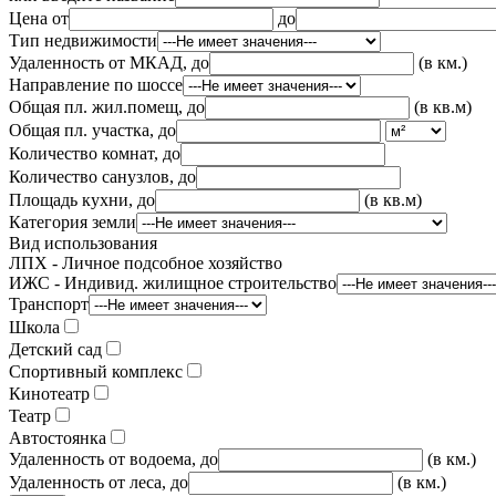
Цена от
до
Тип недвижимости
Удаленность от МКАД, до
(в км.)
Направление по шоссе
Общая пл. жил.помещ, до
(в кв.м)
Общая пл. участка, до
Количество комнат, до
Количество санузлов, до
Площадь кухни, до
(в кв.м)
Категория земли
Вид использования
ЛПХ - Личное подсобное хозяйство
ИЖС - Индивид. жилищное строительство
Транспорт
Школа
Детский сад
Спортивный комплекс
Кинотеатр
Театр
Автостоянка
Удаленность от водоема, до
(в км.)
Удаленность от леса, до
(в км.)