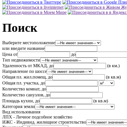
Поиск
Выберите местоположение
или введите название
Цена от
до
Тип недвижимости
Удаленность от МКАД, до
(в км.)
Направление по шоссе
Общая пл. жил.помещ, до
(в кв.м)
Общая пл. участка, до
Количество комнат, до
Количество санузлов, до
Площадь кухни, до
(в кв.м)
Категория земли
Вид использования
ЛПХ - Личное подсобное хозяйство
ИЖС - Индивид. жилищное строительство